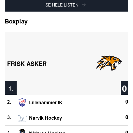
SE HELE LISTEN
Boxplay
FRISK ASKER
0
1.
Lillehammer IK
0
2.
Narvik Hockey
0
3.