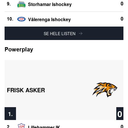
Storhamar Ishockey
0
9.
Vålerenga Ishockey
0
10.
SE HELE LISTEN
Powerplay
FRISK ASKER
0
1.
Lillehammer IK
0
2.