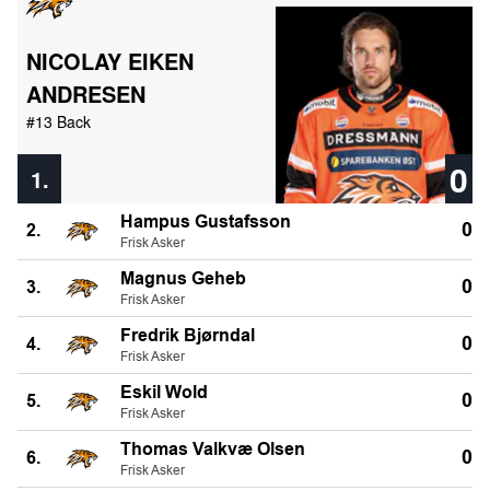
NICOLAY EIKEN
ANDRESEN
#13 Back
0
1.
Hampus Gustafsson
0
2.
Frisk Asker
Magnus Geheb
0
3.
Frisk Asker
Fredrik Bjørndal
0
4.
Frisk Asker
Eskil Wold
0
5.
Frisk Asker
Thomas Valkvæ Olsen
0
6.
Frisk Asker