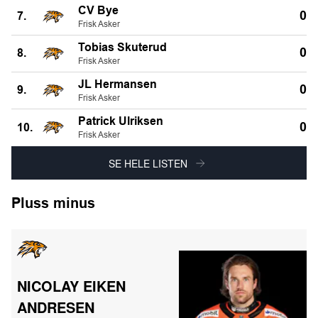
CV Bye
0
7.
Frisk Asker
Tobias Skuterud
0
8.
Frisk Asker
JL Hermansen
0
9.
Frisk Asker
Patrick Ulriksen
0
10.
Frisk Asker
SE HELE LISTEN
Pluss minus
NICOLAY EIKEN
ANDRESEN