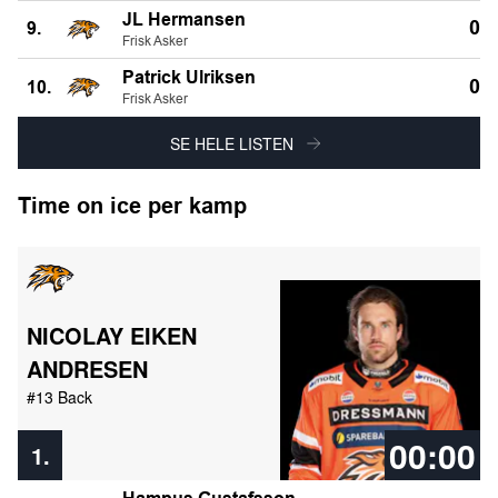
JL Hermansen
0
9.
Frisk Asker
Patrick Ulriksen
0
10.
Frisk Asker
SE HELE LISTEN
Time on ice per kamp
NICOLAY EIKEN
ANDRESEN
#13 Back
00:00
1.