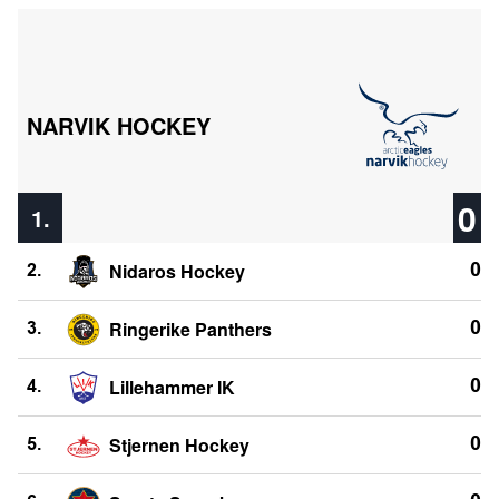
NARVIK HOCKEY
0
1.
Nidaros Hockey
0
2.
Ringerike Panthers
0
3.
Lillehammer IK
0
4.
Stjernen Hockey
0
5.