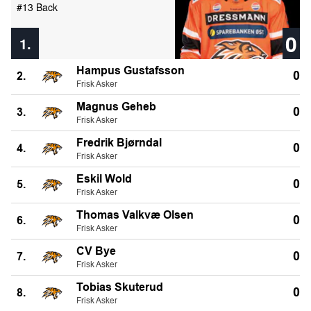
#13 Back
0
1.
Hampus Gustafsson
0
2.
Frisk Asker
Magnus Geheb
0
3.
Frisk Asker
Fredrik Bjørndal
0
4.
Frisk Asker
Eskil Wold
0
5.
Frisk Asker
Thomas Valkvæ Olsen
0
6.
Frisk Asker
CV Bye
0
7.
Frisk Asker
Tobias Skuterud
0
8.
Frisk Asker