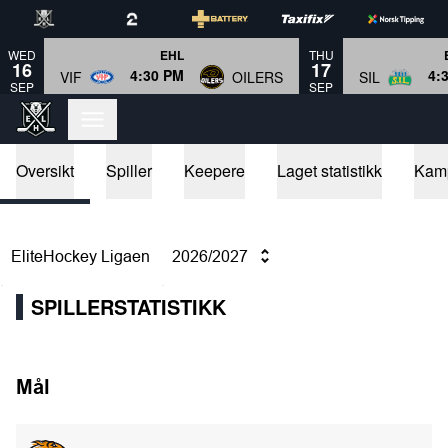
WED
THU
EHL
16
17
4:30 PM
4:
VIF
OILERS
SIL
SEP
SEP
Oversikt
Spiller
Keepere
Laget statistikk
Kam
EliteHockey Ligaen
2026/2027
SPILLERSTATISTIKK
Mål