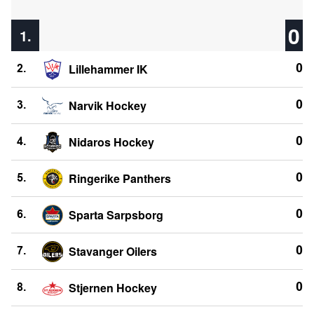
0
1.
Lillehammer IK
0
2.
Narvik Hockey
0
3.
Nidaros Hockey
0
4.
Ringerike Panthers
0
5.
Sparta Sarpsborg
0
6.
Stavanger Oilers
0
7.
Stjernen Hockey
0
8.